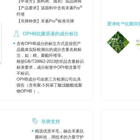
【申请方】面料商、成衣厂或品牌商
®
【产品要求】该面料中含有禾素Pro
纤维
®
【吊牌种类】禾素Pro
标准吊牌
爱净纶™抗菌抑
OPHB抗菌原液的成分标注
含有OPHB成分的标注方式是按照产
品载体实际检测出的成分含量名称标
注，如：棉、聚酯纤维等。
根据GB/T29862-2013纺织品含量标识
标准要求，成分标签中OPHB含量可
不标识。
OPHB成分可由第三方检测公司出具
报告（含有聚-3-羟基丁酸戊酸酯低聚
物OPHB ）。
吊牌支持
精选优质羊毛，融合禾素抗
菌科技，用技术的力量守护