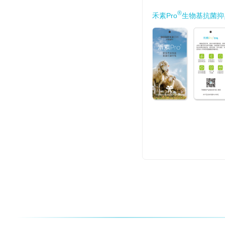
®
禾素Pro
生物基抗菌抑