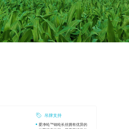
吊牌支持
爱净纶™锦纶长丝拥有优异的