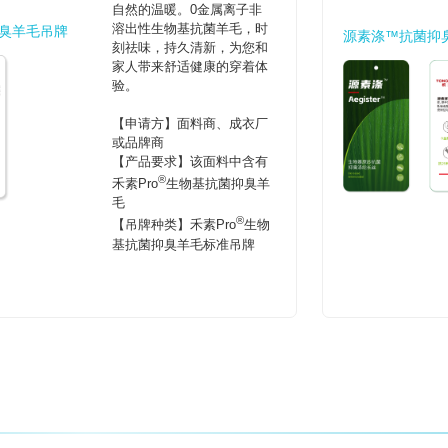
自然的温暖。0金属离子非
溶出性生物基抗菌羊毛，时
臭羊毛吊牌
源素涤™抗菌抑
刻祛味，持久清新，为您和
家人带来舒适健康的穿着体
验。
【申请方】面料商、成衣厂
或品牌商
【产品要求】该面料中含有
®
禾素Pro
生物基抗菌抑臭羊
毛
®
【吊牌种类】禾素Pro
生物
基抗菌抑臭羊毛标准吊牌