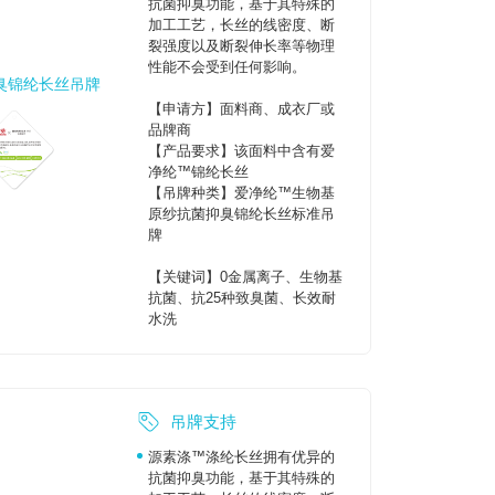
抗菌抑臭功能，基于其特殊的
加工工艺，长丝的线密度、断
裂强度以及断裂伸长率等物理
性能不会受到任何影响。
臭锦纶长丝吊牌
【申请方】面料商、成衣厂或
品牌商
【产品要求】该面料中含有爱
净纶™锦纶长丝
【吊牌种类】爱净纶™生物基
原纱抗菌抑臭锦纶长丝标准吊
牌
【关键词】0金属离子、生物基
抗菌、抗25种致臭菌、长效耐
水洗
吊牌支持
源素涤™涤纶长丝拥有优异的
抗菌抑臭功能，基于其特殊的