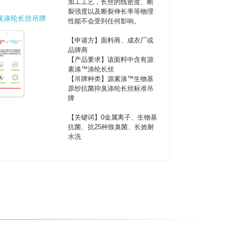
加工工艺，长丝的线密度、断
裂强度以及断裂伸长率等物理
臭涤纶长丝吊牌
性能不会受到任何影响。
【申请方】面料商、成衣厂或
品牌商
【产品要求】该面料中含有源
素涤™涤纶长丝
【吊牌种类】源素涤™生物基
原纱抗菌抑臭涤纶长丝标准吊
牌
【关键词】0金属离子、生物基
抗菌、抗25种致臭菌、长效耐
水洗