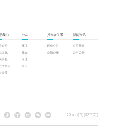
于我们
ESG
投资者关系
新闻资讯
司介绍
环境
股份公告
公司新闻
业文化
社会
业绩公布
公司公告
展历程
治理
史大事记
报告
誉资质
China(简体中文)