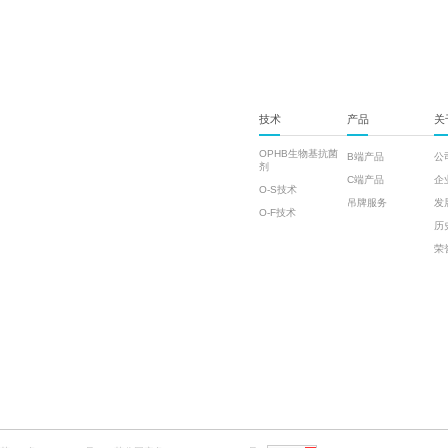
技术
产品
关
OPHB生物基抗菌
B端产品
公
剂
C端产品
企
O-S技术
吊牌服务
发
O-F技术
历
荣