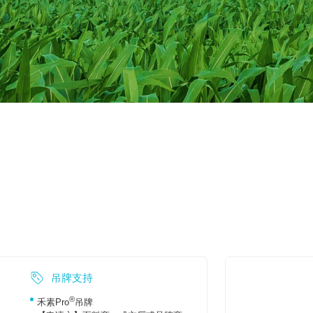
吊牌支持
®
禾素Pro
吊牌