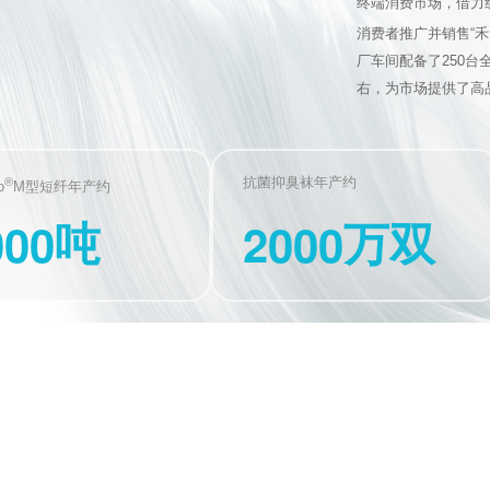
终端消费市场，借力
消费者推广并销售“
厂车间配备了250台
右，为市场提供了高
®
抗菌抑臭袜年产约
o
M型短纤年产约
0
0
0
2
0
0
0
吨
万双