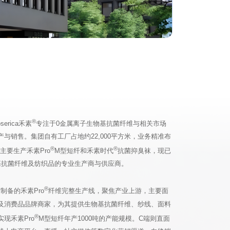
®
erica禾素
专注于0金属离子生物基抗菌纤维与相关市场
与销售。集团自有工厂占地约22,000平方米，业务精准布
®
®
主要生产禾素Pro
M型短纤和禾素时代
抗菌抑臭袜，现已
基抗菌纤维及纺织品的专业生产商与供应商。
®
制备的禾素Pro
纤维完整生产线，聚焦产业上游，主要面
及消费品品牌商家，为其提供生物基抗菌纤维、纱线、面料
®
现禾素Pro
M型短纤年产1000吨的产能规模。C端则直面