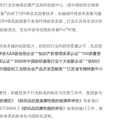
织行业生物基抗菌产品协同创新中心（原中国纺联生物基
®
禾素
自研了OPHB及其固着技术，在确保纤维原本质量与服
OPHB高效固着于各类纤维材质表面，打造出具有非溶出性
®
效耐清洗、安全环保等优势的禾素Pro
纤维。
凭借卓越的创新能力，在纺织行业内获得普遍认可，先后荣
价AAA级信用企业”“知识产权管理体系认证”“IS0质量管
认证”“2020年中国纺织服装行业十大创新企业” “纺织行
3年度中国纺织工业联合会产品开发贡献奖”“江苏省专精特新中小
要性，积极投身于行业标准的制定与完善工作中。集团参与
的测定》《纺织品抗致臭菌性能的检测和评价》
等多项行
20944.3
《纺织品抗菌性能的评价》
标准的修订工作，致
价体系的标准化与国际化进程。