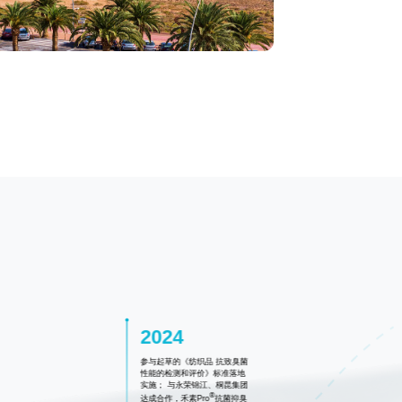
2024
参与起草的《纺织品 抗致臭菌
性能的检测和评价》标准落地
实施； 与永荣锦江、桐昆集团
®
达成合作，禾素Pro
抗菌抑臭