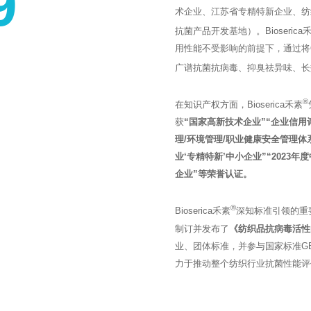
9
术企业、江苏省专精特新企业、纺
抗菌产品开发基地）。Bioserica
用性能不受影响的前提下，通过将
广谱抗菌抗病毒、抑臭祛异味、长
®
在知识产权方面，Bioserica禾素
获
“国家高新技术企业”“企业信用评
理/环境管理/职业健康安全管理体系
业‘专精特新’中小企业”“202
企业”等荣誉认证。
®
Bioserica禾素
深知标准引领的重
制订并发布了
《纺织品抗病毒活性
业、团体标准，并参与国家标准GB/T
力于推动整个纺织行业抗菌性能评