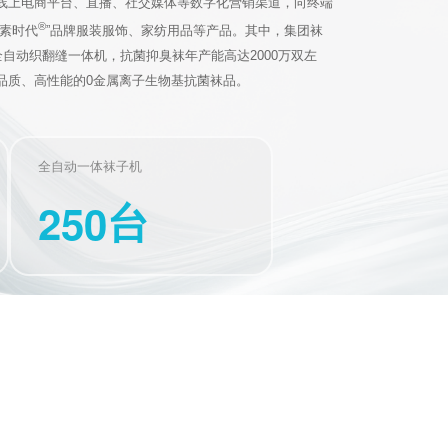
线上电商平台、直播、社交媒体等数字化营销渠道，向终端
®
禾素时代
”品牌服装服饰、家纺用品等产品。其中，集团袜
全自动织翻缝一体机，抗菌抑臭袜年产能高达2000万双左
品质、高性能的0金属离子生物基抗菌袜品。
全自动一体袜子机
2
5
0
台