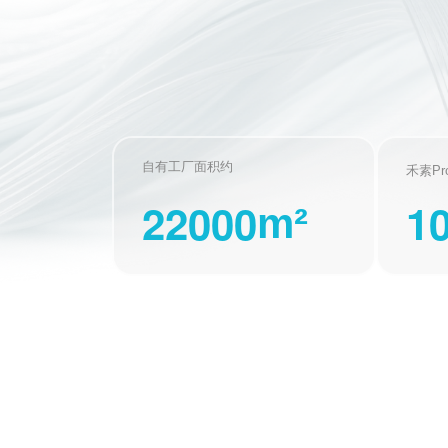
自有工厂面积约
禾素Pr
2
2
0
0
0
1
m²