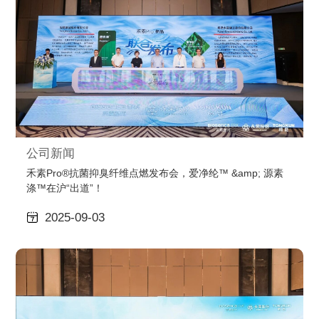
公司新闻
禾素Pro®抗菌抑臭纤维点燃发布会，爱净纶™ &amp; 源素
涤™在沪“出道”！
2025-09-03